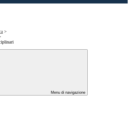
ca
>
>
iplinari
Menu di navigazione