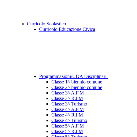
Curricolo Scolastico
Curricolo Educazione Civica
Programmazioni/UDA Disciplinari
Classe 1^ biennio comune
Classe 2^ biennio comune
Classe 3^ A.F.M
Classe 3^ R.I.M
Classe 3^ Turismo
Classe 4^ A.F.M
Classe 4^ R.I.M
Classe 4^ Turismo
Classe 5^ A.F.M
Classe 5^ R.I.M
Classe 5^ Turismo