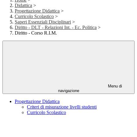
Didattica
>
Progettazione Didattica
>
Curricolo Scolastico
>
Saperi Essenziali Disciplinari
>
Diritto - DLT - Relazioni Int. - Ec. Politica
>
Diritto - Corso R.I.M.
Menu di
navigazione
Progettazione Didattica
Criteri di misurazione livelli studenti
Curricolo Scolastico