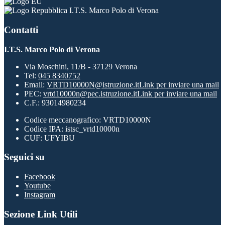
I.T.S. Marco Polo di Verona
Contatti
I.T.S. Marco Polo di Verona
Via Moschini, 11/B - 37129 Verona
Tel:
045 8340752
Email:
VRTD10000N@istruzione.it
Link per inviare una mail
PEC:
vrtd10000n@pec.istruzione.it
Link per inviare una mail
C.F.: 93014980234
Codice meccanografico: VRTD10000N
Codice IPA: istsc_vrtd10000n
CUF: UFYIBU
Seguici su
Facebook
Youtube
Instagram
Sezione Link Utili