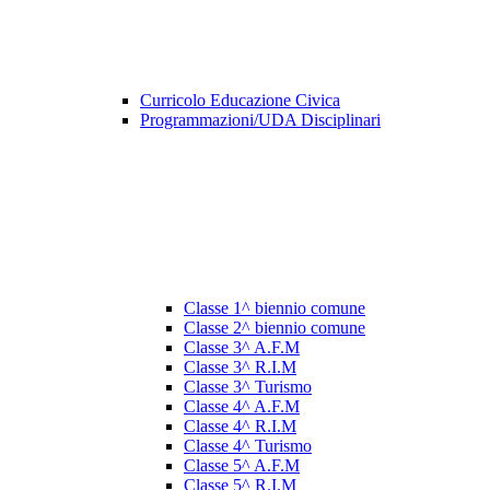
Curricolo Educazione Civica
Programmazioni/UDA Disciplinari
Classe 1^ biennio comune
Classe 2^ biennio comune
Classe 3^ A.F.M
Classe 3^ R.I.M
Classe 3^ Turismo
Classe 4^ A.F.M
Classe 4^ R.I.M
Classe 4^ Turismo
Classe 5^ A.F.M
Classe 5^ R.I.M