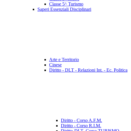
Classe 5^ Turismo
Saperi Essenziali Disciplinari
Arte e Territorio
Cinese
Diritto - DLT - Relazioni Int. - Ec. Politica
Diritto - Corso A.F.M.
Diritto - Corso R.I.M.
Diritto-DLT- Corso TURISMO