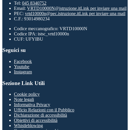
Tel:
045 8340752
Email:
VRTD10000N@istruzione.it
Link per inviare una mail
PEC:
vrtd10000n@pec.istruzione.it
Link per inviare una mail
C.F.: 93014980234
Codice meccanografico: VRTD10000N
Codice IPA: istsc_vrtd10000n
CUF: UFYIBU
Seguici su
Facebook
Youtube
Instagram
Sezione Link Utili
Cookie policy
Note legali
Informativa Privacy
Ufficio Relazioni con il Pubblico
Dichiarazione di accessibilità
Obiettivi di accessibilità
Whistleblowing