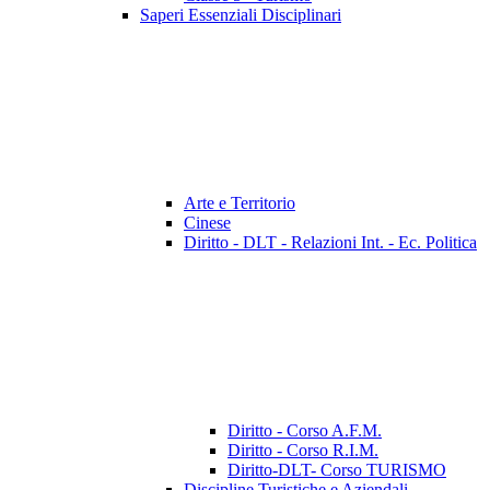
Saperi Essenziali Disciplinari
Arte e Territorio
Cinese
Diritto - DLT - Relazioni Int. - Ec. Politica
Diritto - Corso A.F.M.
Diritto - Corso R.I.M.
Diritto-DLT- Corso TURISMO
Discipline Turistiche e Aziendali