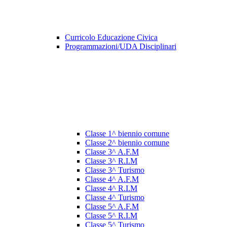
Curricolo Educazione Civica
Programmazioni/UDA Disciplinari
Classe 1^ biennio comune
Classe 2^ biennio comune
Classe 3^ A.F.M
Classe 3^ R.I.M
Classe 3^ Turismo
Classe 4^ A.F.M
Classe 4^ R.I.M
Classe 4^ Turismo
Classe 5^ A.F.M
Classe 5^ R.I.M
Classe 5^ Turismo