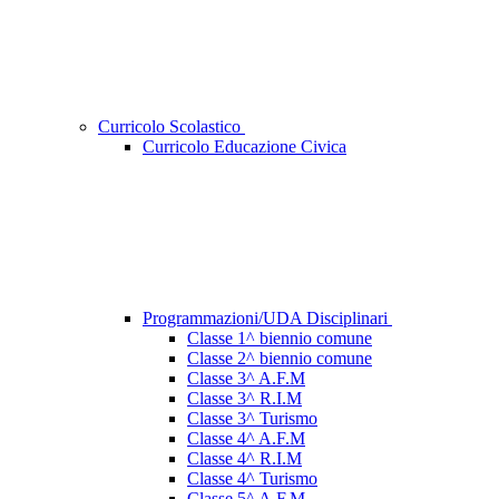
Curricolo Scolastico
Curricolo Educazione Civica
Programmazioni/UDA Disciplinari
Classe 1^ biennio comune
Classe 2^ biennio comune
Classe 3^ A.F.M
Classe 3^ R.I.M
Classe 3^ Turismo
Classe 4^ A.F.M
Classe 4^ R.I.M
Classe 4^ Turismo
Classe 5^ A.F.M