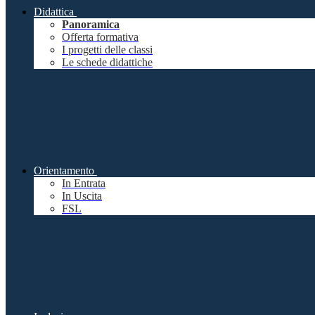
Didattica
Panoramica
Offerta formativa
I progetti delle classi
Le schede didattiche
Orientamento
In Entrata
In Uscita
FSL