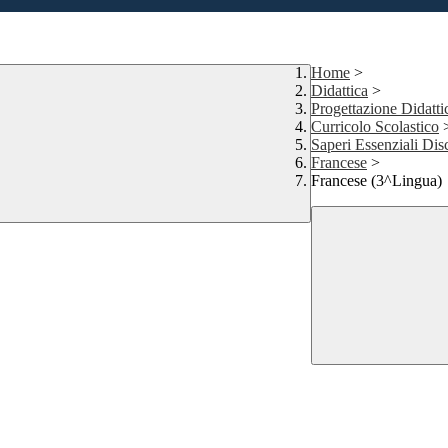
Home
>
Didattica
>
Progettazione Didatti
Curricolo Scolastico
Saperi Essenziali Disc
Francese
>
Francese (3^Lingua)