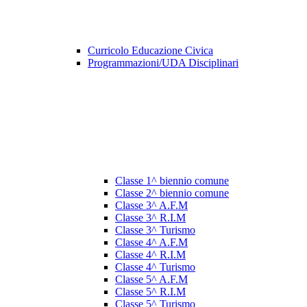
Curricolo Educazione Civica
Programmazioni/UDA Disciplinari
Classe 1^ biennio comune
Classe 2^ biennio comune
Classe 3^ A.F.M
Classe 3^ R.I.M
Classe 3^ Turismo
Classe 4^ A.F.M
Classe 4^ R.I.M
Classe 4^ Turismo
Classe 5^ A.F.M
Classe 5^ R.I.M
Classe 5^ Turismo