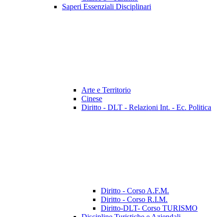
Saperi Essenziali Disciplinari
Arte e Territorio
Cinese
Diritto - DLT - Relazioni Int. - Ec. Politica
Diritto - Corso A.F.M.
Diritto - Corso R.I.M.
Diritto-DLT- Corso TURISMO
Discipline Turistiche e Aziendali