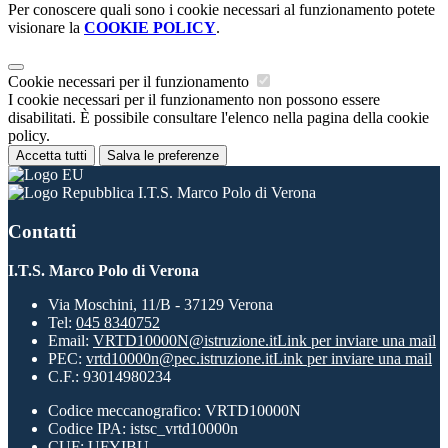
Per conoscere quali sono i cookie necessari al funzionamento potete
visionare la
COOKIE POLICY
.
Cookie necessari per il funzionamento
I cookie necessari per il funzionamento non possono essere
disabilitati. È possibile consultare l'elenco nella pagina della cookie
policy.
Accetta tutti
Salva le preferenze
I.T.S. Marco Polo di Verona
Contatti
I.T.S. Marco Polo di Verona
Via Moschini, 11/B - 37129 Verona
Tel:
045 8340752
Email:
VRTD10000N@istruzione.it
Link per inviare una mail
PEC:
vrtd10000n@pec.istruzione.it
Link per inviare una mail
C.F.: 93014980234
Codice meccanografico: VRTD10000N
Codice IPA: istsc_vrtd10000n
CUF: UFYIBU