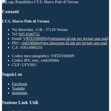
I.T.S. Marco Polo di Verona
Contatti
I.T.S. Marco Polo di Verona
Via Moschini, 11/B - 37129 Verona
Tel:
045 8340752
Email:
VRTD10000N@istruzione.it
Link per inviare una mail
PEC:
vrtd10000n@pec.istruzione.it
Link per inviare una mail
C.F.: 93014980234
Codice meccanografico: VRTD10000N
Codice IPA: istsc_vrtd10000n
CUF: UFYIBU
Seguici su
Facebook
Youtube
Instagram
Sezione Link Utili