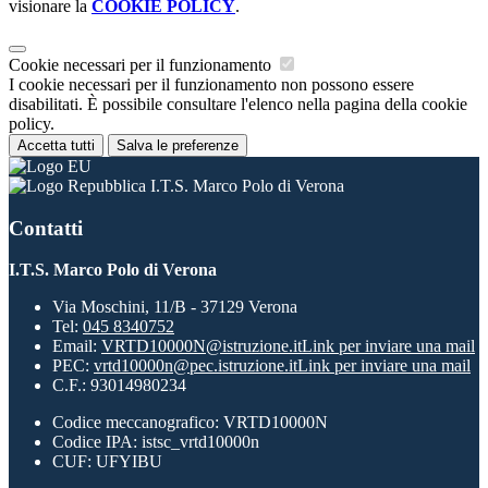
visionare la
COOKIE POLICY
.
Cookie necessari per il funzionamento
I cookie necessari per il funzionamento non possono essere
disabilitati. È possibile consultare l'elenco nella pagina della cookie
policy.
Accetta tutti
Salva le preferenze
I.T.S. Marco Polo di Verona
Contatti
I.T.S. Marco Polo di Verona
Via Moschini, 11/B - 37129 Verona
Tel:
045 8340752
Email:
VRTD10000N@istruzione.it
Link per inviare una mail
PEC:
vrtd10000n@pec.istruzione.it
Link per inviare una mail
C.F.: 93014980234
Codice meccanografico: VRTD10000N
Codice IPA: istsc_vrtd10000n
CUF: UFYIBU