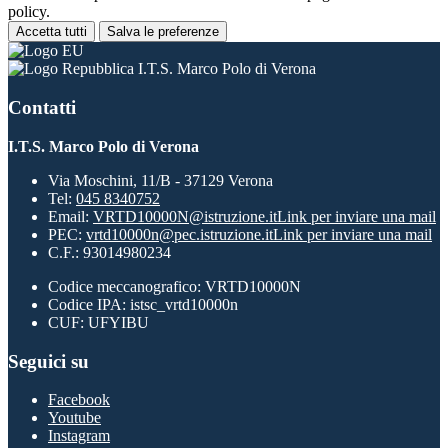
policy.
Accetta tutti
Salva le preferenze
I.T.S. Marco Polo di Verona
Contatti
I.T.S. Marco Polo di Verona
Via Moschini, 11/B - 37129 Verona
Tel:
045 8340752
Email:
VRTD10000N@istruzione.it
Link per inviare una mail
PEC:
vrtd10000n@pec.istruzione.it
Link per inviare una mail
C.F.: 93014980234
Codice meccanografico: VRTD10000N
Codice IPA: istsc_vrtd10000n
CUF: UFYIBU
Seguici su
Facebook
Youtube
Instagram