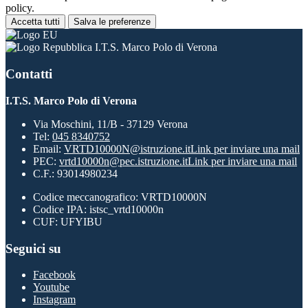
policy.
Accetta tutti
Salva le preferenze
I.T.S. Marco Polo di Verona
Contatti
I.T.S. Marco Polo di Verona
Via Moschini, 11/B - 37129 Verona
Tel:
045 8340752
Email:
VRTD10000N@istruzione.it
Link per inviare una mail
PEC:
vrtd10000n@pec.istruzione.it
Link per inviare una mail
C.F.: 93014980234
Codice meccanografico: VRTD10000N
Codice IPA: istsc_vrtd10000n
CUF: UFYIBU
Seguici su
Facebook
Youtube
Instagram