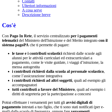
Contatti
Ulteriori informazioni
A cosa serve
Descrizione breve
Cos'è
Con
Pago In Rete
, il servizio centralizzato
per i pagamenti
telematici
del Ministero dell'Istruzione e del Merito integrato
con il
sistema pagoPA
che ti permette di pagare:
le tasse e i contributi scolastici
richiesti dalle scuole agli
alunni per le attività curriculari ed extracurriculari a
pagamento, come le visite guidate, i viaggi d’istruzione, la
mensa autogestita
i contributi richiesti dalla scuola al personale scolastico
,
come l’assicurazione integrativa
i contributi richiesti ad altri soggetti
, quali ad esempio gli
accompagnatori
tutti contributi a favore del Ministero
, quali ad esempio i
diritti di segreteria per la partecipazione a concorsi
Potrai effettuare i versamenti per tutti gli
avvisi digitali di
pagamento
intestati a tuo figlio, che ti sono stati notificati (per e-
mail) dalla scuola di frequenza, oppure fare
versamenti