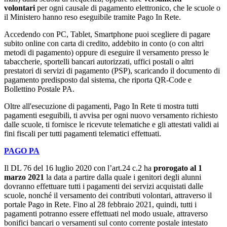
volontari
per ogni causale di pagamento elettronico, che le scuole o
il Ministero hanno reso eseguibile tramite Pago In Rete.
Accedendo con PC, Tablet, Smartphone puoi scegliere di pagare
subito online con carta di credito, addebito in conto (o con altri
metodi di pagamento) oppure di eseguire il versamento presso le
tabaccherie, sportelli bancari autorizzati, uffici postali o altri
prestatori di servizi di pagamento (PSP), scaricando il documento di
pagamento predisposto dal sistema, che riporta QR-Code e
Bollettino Postale PA.
Oltre all'esecuzione di pagamenti, Pago In Rete ti mostra tutti
pagamenti eseguibili, ti avvisa per ogni nuovo versamento richiesto
dalle scuole, ti fornisce le ricevute telematiche e gli attestati validi ai
fini fiscali per tutti pagamenti telematici effettuati.
PAGO PA
Il DL 76 del 16 luglio 2020 con l’art.24 c.2 ha
prorogato al 1
marzo 2021
la data a partire dalla quale i genitori degli alunni
dovranno effettuare tutti i pagamenti dei servizi acquistati dalle
scuole, nonché il versamento dei contributi volontari, attraverso il
portale Pago in Rete. Fino al 28 febbraio 2021, quindi, tutti i
pagamenti potranno essere effettuati nel modo usuale, attraverso
bonifici bancari o versamenti sul conto corrente postale intestato