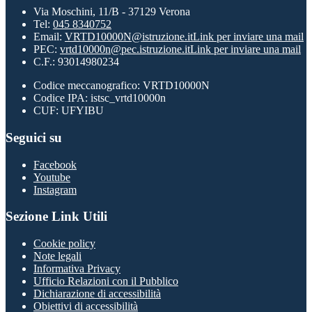
Via Moschini, 11/B - 37129 Verona
Tel:
045 8340752
Email:
VRTD10000N@istruzione.it
Link per inviare una mail
PEC:
vrtd10000n@pec.istruzione.it
Link per inviare una mail
C.F.: 93014980234
Codice meccanografico: VRTD10000N
Codice IPA: istsc_vrtd10000n
CUF: UFYIBU
Seguici su
Facebook
Youtube
Instagram
Sezione Link Utili
Cookie policy
Note legali
Informativa Privacy
Ufficio Relazioni con il Pubblico
Dichiarazione di accessibilità
Obiettivi di accessibilità