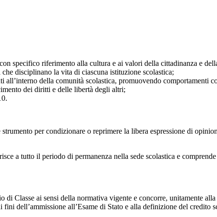
on specifico riferimento alla cultura e ai valori della cittadinanza e del
i che disciplinano la vita di ciascuna istituzione scolastica;
nti all’interno della comunità scolastica, promuovendo comportamenti coere
nto dei diritti e delle libertà degli altri;
10.
rumento per condizionare o reprimere la libera espressione di opinioni, 
erisce a tutto il periodo di permanenza nella sede scolastica e comprende an
o di Classe ai sensi della normativa vigente e concorre, unitamente alla
i fini dell’ammissione all’Esame di Stato e alla definizione del credito