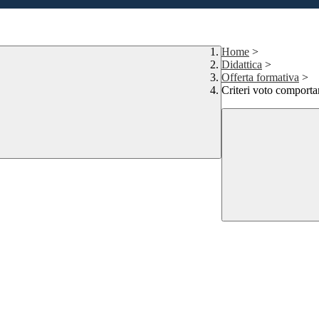
Home
>
Didattica
>
Offerta formativa
>
Criteri voto comport