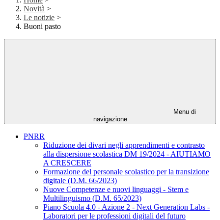
Novità
>
Le notizie
>
Buoni pasto
Menu di
navigazione
PNRR
Riduzione dei divari negli apprendimenti e contrasto
alla dispersione scolastica DM 19/2024 - AIUTIAMO
A CRESCERE
Formazione del personale scolastico per la transizione
digitale (D.M. 66/2023)
Nuove Competenze e nuovi linguaggi - Stem e
Multilinguismo (D.M. 65/2023)
Piano Scuola 4.0 - Azione 2 - Next Generation Labs -
Laboratori per le professioni digitali del futuro