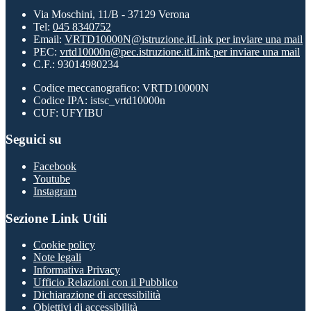
Via Moschini, 11/B - 37129 Verona
Tel:
045 8340752
Email:
VRTD10000N@istruzione.it
Link per inviare una mail
PEC:
vrtd10000n@pec.istruzione.it
Link per inviare una mail
C.F.: 93014980234
Codice meccanografico: VRTD10000N
Codice IPA: istsc_vrtd10000n
CUF: UFYIBU
Seguici su
Facebook
Youtube
Instagram
Sezione Link Utili
Cookie policy
Note legali
Informativa Privacy
Ufficio Relazioni con il Pubblico
Dichiarazione di accessibilità
Obiettivi di accessibilità