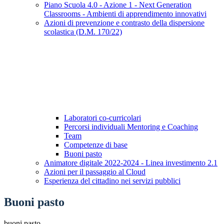
Piano Scuola 4.0 - Azione 1 - Next Generation
Classrooms - Ambienti di apprendimento innovativi
Azioni di prevenzione e contrasto della dispersione
scolastica (D.M. 170/22)
Laboratori co-curricolari
Percorsi individuali Mentoring e Coaching
Team
Competenze di base
Buoni pasto
Animatore digitale 2022-2024 - Linea investimento 2.1
Azioni per il passaggio al Cloud
Esperienza del cittadino nei servizi pubblici
Buoni pasto
buoni pasto