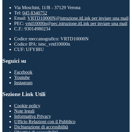
Via Moschini, 11/B - 37129 Verona
Tel:
045 8340752
Email:
VRTD10000N@istruzione.it
Link per inviare una mail
PEC:
vrtd10000n@pec.istruzione.it
Link per inviare una mail
C.F.: 93014980234
Codice meccanografico: VRTD10000N
Codice IPA: istsc_vrtd10000n
CUF: UFYIBU
Seguici su
Facebook
Youtube
Instagram
Sezione Link Utili
Cookie policy
Note legali
Informativa Privacy
Ufficio Relazioni con il Pubblico
Dichiarazione di accessibilità