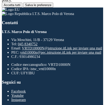
policy.
Accetta tutti
Salva le preferenze
I.T.S. Marco Polo di Verona
Contatti
I.T.S. Marco Polo di Verona
Via Moschini, 11/B - 37129 Verona
Tel:
045 8340752
Email:
VRTD10000N@istruzione.it
Link per inviare una mail
PEC:
vrtd10000n@pec.istruzione.it
Link per inviare una mail
C.F.: 93014980234
Codice meccanografico: VRTD10000N
Codice IPA: istsc_vrtd10000n
CUF: UFYIBU
Seguici su
Facebook
Youtube
Instagram