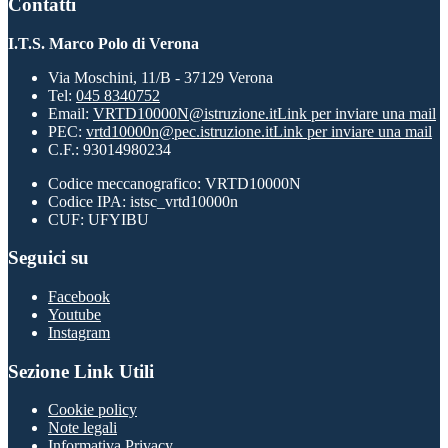
Contatti
I.T.S. Marco Polo di Verona
Via Moschini, 11/B - 37129 Verona
Tel:
045 8340752
Email:
VRTD10000N@istruzione.it
Link per inviare una mail
PEC:
vrtd10000n@pec.istruzione.it
Link per inviare una mail
C.F.: 93014980234
Codice meccanografico: VRTD10000N
Codice IPA: istsc_vrtd10000n
CUF: UFYIBU
Seguici su
Facebook
Youtube
Instagram
Sezione Link Utili
Cookie policy
Note legali
Informativa Privacy