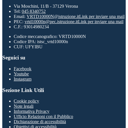
Via Moschini, 11/B - 37129 Verona
Tel:
045 8340752
Email:
VRTD10000N@istruzione.it
Link per inviare una mail
PEC:
vrtd10000n@pec.istruzione.it
Link per inviare una mail
C.F.: 93014980234
Codice meccanografico: VRTD10000N
Codice IPA: istsc_vrtd10000n
CUF: UFYIBU
Seguici su
Facebook
Youtube
Instagram
Sezione Link Utili
Cookie policy
Note legali
Informativa Privacy
Ufficio Relazioni con il Pubblico
Dichiarazione di accessibilità
Obiettivi di accessibilità