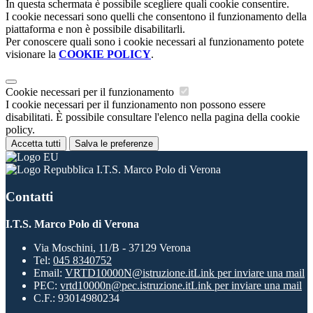
In questa schermata è possibile scegliere quali cookie consentire.
I cookie necessari sono quelli che consentono il funzionamento della
piattaforma e non è possibile disabilitarli.
Per conoscere quali sono i cookie necessari al funzionamento potete
visionare la
COOKIE POLICY
.
Cookie necessari per il funzionamento
I cookie necessari per il funzionamento non possono essere
disabilitati. È possibile consultare l'elenco nella pagina della cookie
policy.
Accetta tutti
Salva le preferenze
I.T.S. Marco Polo di Verona
Contatti
I.T.S. Marco Polo di Verona
Via Moschini, 11/B - 37129 Verona
Tel:
045 8340752
Email:
VRTD10000N@istruzione.it
Link per inviare una mail
PEC:
vrtd10000n@pec.istruzione.it
Link per inviare una mail
C.F.: 93014980234