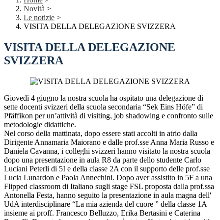
Novità
>
Le notizie
>
VISITA DELLA DELEGAZIONE SVIZZERA
VISITA DELLA DELEGAZIONE
SVIZZERA
Giovedì 4 giugno la nostra scuola ha ospitato una delegazione di
sette docenti svizzeri della scuola secondaria “Sek Eins Höfe” di
Pfäffikon per un’attività di visiting, job shadowing e confronto sulle
metodologie didattiche.
Nel corso della mattinata, dopo essere stati accolti in atrio dalla
Dirigente Annamaria Maiorano e dalle prof.sse Anna Maria Russo e
Daniela Cavanna, i colleghi svizzeri hanno visitato la nostra scuola
dopo una presentazione in aula R8 da parte dello studente Carlo
Luciani Peterli di 5I e della classe 2A con il supporto delle prof.sse
Lucia Lunardon e Paola Annechini. Dopo aver assistito in 5F a una
Flipped classroom di Italiano sugli stage FSL proposta dalla prof.ssa
Antonella Festa, hanno seguito la presentazione in aula magna dell'
UdA interdisciplinare “La mia azienda del cuore ” della classe 1A
insieme ai proff. Francesco Belluzzo, Erika Bertasini e Caterina