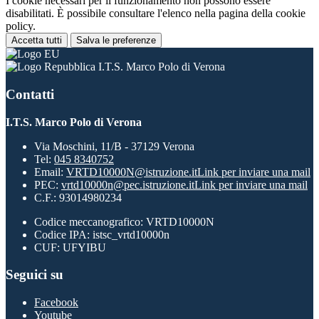
I cookie necessari per il funzionamento non possono essere
disabilitati. È possibile consultare l'elenco nella pagina della cookie
policy.
Accetta tutti
Salva le preferenze
I.T.S. Marco Polo di Verona
Contatti
I.T.S. Marco Polo di Verona
Via Moschini, 11/B - 37129 Verona
Tel:
045 8340752
Email:
VRTD10000N@istruzione.it
Link per inviare una mail
PEC:
vrtd10000n@pec.istruzione.it
Link per inviare una mail
C.F.: 93014980234
Codice meccanografico: VRTD10000N
Codice IPA: istsc_vrtd10000n
CUF: UFYIBU
Seguici su
Facebook
Youtube