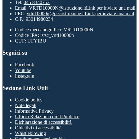
Tel:
045 8340752
Email:
VRTD10000N@istruzione.it
Link per inviare una mail
PEC:
vrtd10000n@pec.istruzione.it
Link per inviare una mail
C.F.: 93014980234
Codice meccanografico: VRTD10000N
Codice IPA: istsc_vrtd10000n
CUF: UFYIBU
Seguici su
Facebook
Youtube
Instagram
Sezione Link Utili
Cookie policy
Note legali
Informativa Privacy
Ufficio Relazioni con il Pubblico
Dichiarazione di accessibilità
Obiettivi di accessibilità
Whistleblowing
Gestione consensi cookie