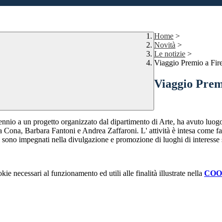
Home
>
Novità
>
Le notizie
>
Viaggio Premio a Fir
Viaggio Prem
iennio a un progetto organizzato dal dipartimento di Arte, ha avuto luog
ina Cona, Barbara Fantoni e Andrea Zaffaroni. L' attività è intesa come 
i sono impegnati nella divulgazione e promozione di luoghi di interesse sto
kie necessari al funzionamento ed utili alle finalità illustrate nella
COO