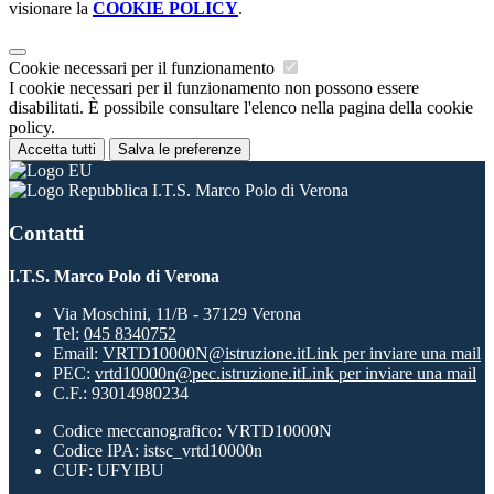
visionare la
COOKIE POLICY
.
Cookie necessari per il funzionamento
I cookie necessari per il funzionamento non possono essere
disabilitati. È possibile consultare l'elenco nella pagina della cookie
policy.
Accetta tutti
Salva le preferenze
I.T.S. Marco Polo di Verona
Contatti
I.T.S. Marco Polo di Verona
Via Moschini, 11/B - 37129 Verona
Tel:
045 8340752
Email:
VRTD10000N@istruzione.it
Link per inviare una mail
PEC:
vrtd10000n@pec.istruzione.it
Link per inviare una mail
C.F.: 93014980234
Codice meccanografico: VRTD10000N
Codice IPA: istsc_vrtd10000n
CUF: UFYIBU