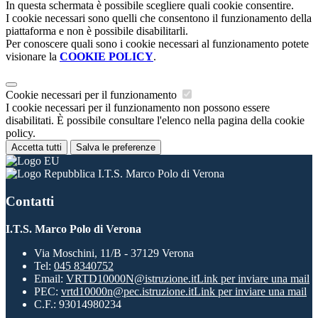
In questa schermata è possibile scegliere quali cookie consentire.
I cookie necessari sono quelli che consentono il funzionamento della
piattaforma e non è possibile disabilitarli.
Per conoscere quali sono i cookie necessari al funzionamento potete
visionare la
COOKIE POLICY
.
Cookie necessari per il funzionamento
I cookie necessari per il funzionamento non possono essere
disabilitati. È possibile consultare l'elenco nella pagina della cookie
policy.
Accetta tutti
Salva le preferenze
I.T.S. Marco Polo di Verona
Contatti
I.T.S. Marco Polo di Verona
Via Moschini, 11/B - 37129 Verona
Tel:
045 8340752
Email:
VRTD10000N@istruzione.it
Link per inviare una mail
PEC:
vrtd10000n@pec.istruzione.it
Link per inviare una mail
C.F.: 93014980234