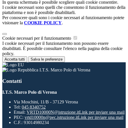
In questa schermata è possibile scegliere quali cookie consentire.
I cookie necessari sono quelli che consentono il funzionamento della
piattaforma e non è possibile disabilitarli.
Per conoscere quali sono i cookie necessari al funzionamento potete
visionare la
COOKIE POLICY
.
Cookie necessari per il funzionamento
I cookie necessari per il funzionamento non possono essere
disabilitati. È possibile consultare l'elenco nella pagina della cookie
policy.
Accetta tutti
Salva le preferenze
I.T.S. Marco Polo di Verona
Contatti
I.T.S. Marco Polo di Verona
Via Moschini, 11/B - 37129 Verona
Tel:
045 8340752
Email:
VRTD10000N@istruzione.it
Link per inviare una mail
PEC:
vrtd10000n@pec.istruzione.it
Link per inviare una mail
C.F.: 93014980234