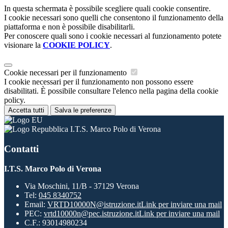
In questa schermata è possibile scegliere quali cookie consentire.
I cookie necessari sono quelli che consentono il funzionamento della
piattaforma e non è possibile disabilitarli.
Per conoscere quali sono i cookie necessari al funzionamento potete
visionare la
COOKIE POLICY
.
Cookie necessari per il funzionamento
I cookie necessari per il funzionamento non possono essere
disabilitati. È possibile consultare l'elenco nella pagina della cookie
policy.
Accetta tutti
Salva le preferenze
I.T.S. Marco Polo di Verona
Contatti
I.T.S. Marco Polo di Verona
Via Moschini, 11/B - 37129 Verona
Tel:
045 8340752
Email:
VRTD10000N@istruzione.it
Link per inviare una mail
PEC:
vrtd10000n@pec.istruzione.it
Link per inviare una mail
C.F.: 93014980234