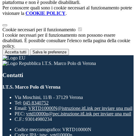
piattaforma e non è possibile disabilitarli.
Per conoscere quali sono i cookie necessari al funzionamento potete
visionare la
COOKIE POLICY
.
Cookie necessari per il funzionamento
I cookie necessari per il funzionamento non possono essere
disabilitati. È possibile consultare l'elenco nella pagina della cookie
policy.
Accetta tutti
Salva le preferenze
I.T.S. Marco Polo di Verona
Contatti
I.T.S. Marco Polo di Verona
Via Moschini, 11/B - 37129 Verona
Tel:
045 8340752
Email:
VRTD10000N@istruzione.it
Link per inviare una mail
PEC:
vrtd10000n@pec.istruzione.it
Link per inviare una mail
C.F.: 93014980234
Codice meccanografico: VRTD10000N
Codice IPA: istsc_vrtd10000n