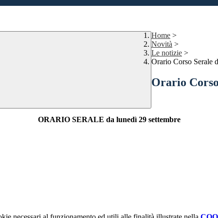
Home
>
Novità
>
Le notizie
>
Orario Corso Serale 
Orario Corso
ORARIO SERALE da lunedì 29 settembre
kie necessari al funzionamento ed utili alle finalità illustrate nella
COO