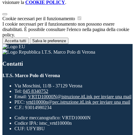
visionare la
COOKIE POLICY
.
Cookie necessari per il funzionamento
I cookie necessari per il funzionamento non possono essere
disabilitati. È possibile consultare l'elenco nella pagina della cookie
policy.
Accetta tutti
Salva le preferenze
I.T.S. Marco Polo di Verona
Contatti
I.T.S. Marco Polo di Verona
Via Moschini, 11/B - 37129 Verona
Tel:
045 8340752
Email:
VRTD10000N@istruzione.it
Link per inviare una mail
PEC:
vrtd10000n@pec.istruzione.it
Link per inviare una mail
C.F.: 93014980234
Codice meccanografico: VRTD10000N
Codice IPA: istsc_vrtd10000n
CUF: UFYIBU