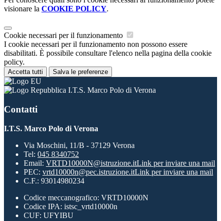
visionare la
COOKIE POLICY
.
Cookie necessari per il funzionamento
I cookie necessari per il funzionamento non possono essere
disabilitati. È possibile consultare l'elenco nella pagina della cookie
policy.
Accetta tutti
Salva le preferenze
I.T.S. Marco Polo di Verona
Contatti
I.T.S. Marco Polo di Verona
Via Moschini, 11/B - 37129 Verona
Tel:
045 8340752
Email:
VRTD10000N@istruzione.it
Link per inviare una mail
PEC:
vrtd10000n@pec.istruzione.it
Link per inviare una mail
C.F.: 93014980234
Codice meccanografico: VRTD10000N
Codice IPA: istsc_vrtd10000n
CUF: UFYIBU