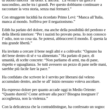
di buono nascerà” ha detto. E ancora: “La verità è un gioco a
nascondino, anche tra i grandi. Per questo dobbiamo continuare a
raccontare la vera storia, senza mai fermarci.”
Con struggente lucidità ha ricordato Primo Levi: “Manca all’Italia,
manca al mondo. Soffriva per il negazionismo.”
Edith ha parlato del dolore, ma anche della possibilità del perdono e
della libertà interiore: “Per i nazisti ho provato pena. Io non conosco
l’ odio, non so cosa sia. Se potessi, abbraccerei il mondo. È questa la
mia grande libertà.”
Ha invitato a cercare il bene negli altri e a coltivarlo: “Ognuno ha
del bene dentro di sé e va alimentato.” Ha parlato di pace, di
umanità, di scelte concrete: “Non parliamo di armi, ma di pane,
rispetto e uguaglianza. Se tutti avessero un pezzo di pane nelle mani,
sarebbe più facile fare la pace.”
Ha confidato che scrivere le è servito per liberarsi dal veleno
accumulato dentro, anche se all’ inizio nessuno voleva ascoltare.
Ha espresso dolore per quanto accade oggi in Medio Oriente:
“Quanto durerà? Come arrivare alla pace? Bisogna insegnare l’
accoglienza, non la violenza.”
Con la delicatezza che la contraddistingue, ha confessato un sogno: