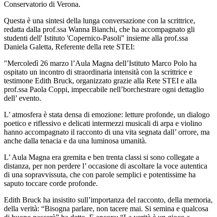
Conservatorio di Verona.
Questa è una sintesi della lunga conversazione con la scrittrice,
redatta dalla prof.ssa Wanna Bianchi, che ha accompagnato gli
studenti dell' Istituto 'Copernico-Pasoli" insieme alla prof.ssa
Daniela Galetta, Referente della rete STEI:
"Mercoledì 26 marzo l’Aula Magna dell’Istituto Marco Polo ha
ospitato un incontro di straordinaria intensità con la scrittrice e
testimone Edith Bruck, organizzato grazie alla Rete STEI e alla
prof.ssa Paola Coppi, impeccabile nell’borchestrare ogni dettaglio
dell’ evento.
L’ atmosfera è stata densa di emozione: letture profonde, un dialogo
poetico e riflessivo e delicati intermezzi musicali di arpa e violino
hanno accompagnato il racconto di una vita segnata dall’ orrore, ma
anche dalla tenacia e da una luminosa umanità.
L’ Aula Magna era gremita e ben trenta classi si sono collegate a
distanza, per non perdere l’ occasione di ascoltare la voce autentica
di una sopravvissuta, che con parole semplici e potentissime ha
saputo toccare corde profonde.
Edith Bruck ha insistito sull’importanza del racconto, della memoria,
della verità: “Bisogna parlare, non tacere mai. Si semina e qualcosa