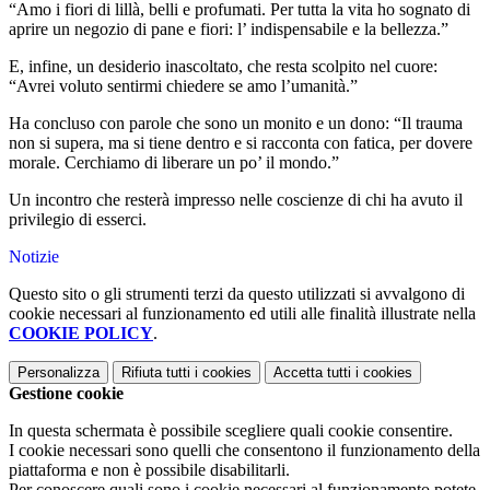
“Amo i fiori di lillà, belli e profumati. Per tutta la vita ho sognato di
aprire un negozio di pane e fiori: l’ indispensabile e la bellezza.”
E, infine, un desiderio inascoltato, che resta scolpito nel cuore:
“Avrei voluto sentirmi chiedere se amo l’umanità.”
Ha concluso con parole che sono un monito e un dono: “Il trauma
non si supera, ma si tiene dentro e si racconta con fatica, per dovere
morale. Cerchiamo di liberare un po’ il mondo.”
Un incontro che resterà impresso nelle coscienze di chi ha avuto il
privilegio di esserci.
Notizie
Questo sito o gli strumenti terzi da questo utilizzati si avvalgono di
cookie necessari al funzionamento ed utili alle finalità illustrate nella
COOKIE POLICY
.
Personalizza
Rifiuta tutti
i cookies
Accetta tutti
i cookies
Gestione cookie
In questa schermata è possibile scegliere quali cookie consentire.
I cookie necessari sono quelli che consentono il funzionamento della
piattaforma e non è possibile disabilitarli.
Per conoscere quali sono i cookie necessari al funzionamento potete