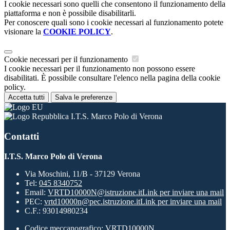
I cookie necessari sono quelli che consentono il funzionamento della
piattaforma e non è possibile disabilitarli.
Per conoscere quali sono i cookie necessari al funzionamento potete
visionare la
COOKIE POLICY
.
Cookie necessari per il funzionamento
I cookie necessari per il funzionamento non possono essere
disabilitati. È possibile consultare l'elenco nella pagina della cookie
policy.
Accetta tutti
Salva le preferenze
I.T.S. Marco Polo di Verona
Contatti
I.T.S. Marco Polo di Verona
Via Moschini, 11/B - 37129 Verona
Tel:
045 8340752
Email:
VRTD10000N@istruzione.it
Link per inviare una mail
PEC:
vrtd10000n@pec.istruzione.it
Link per inviare una mail
C.F.: 93014980234
Codice meccanografico: VRTD10000N