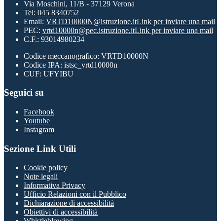
Via Moschini, 11/B - 37129 Verona
Tel:
045 8340752
Email:
VRTD10000N@istruzione.it
Link per inviare una mail
PEC:
vrtd10000n@pec.istruzione.it
Link per inviare una mail
C.F.: 93014980234
Codice meccanografico: VRTD10000N
Codice IPA: istsc_vrtd10000n
CUF: UFYIBU
Seguici su
Facebook
Youtube
Instagram
Sezione Link Utili
Cookie policy
Note legali
Informativa Privacy
Ufficio Relazioni con il Pubblico
Dichiarazione di accessibilità
Obiettivi di accessibilità
Whistleblowing