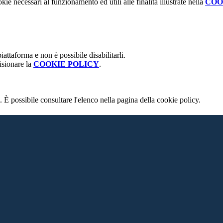
kie necessari al funzionamento ed utili alle finalità illustrate nella
COO
attaforma e non è possibile disabilitarli.
isionare la
COOKIE POLICY
.
 È possibile consultare l'elenco nella pagina della cookie policy.