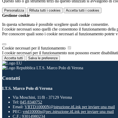
Questo sito o gli strumenti terzi da questo utilizzati si avvalgono di coo
Personalizza
Rifiuta tutti
i cookies
Accetta tutti
i cookies
Gestione cookie
In questa schermata è possibile scegliere quali cookie consentire.
I cookie necessari sono quelli che consentono il funzionamento della pi
Per conoscere quali sono i cookie necessari al funzionamento potete v
Cookie necessari per il funzionamento
I cookie necessari per il funzionamento non possono essere disabilitati.
Accetta tutti
Salva le preferenze
I.T.S. Marco Polo di Verona
Contatti
I.T.S. Marco Polo di Verona
Via Moschini, 11/B - 37129 Verona
Tel:
045 8340752
Email:
VRTD10000N@istruzione.it
Link per inviare una mail
PEC:
vrtd10000n@pec.istruzione.it
Link per inviare una mail
C.F.: 93014980234