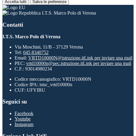
Accetta tutti
Salva le preferenze
I.T.S. Marco Polo di Verona
Contatti
I.T.S. Marco Polo di Verona
Via Moschini, 11/B - 37129 Verona
Tel:
045 8340752
Email:
VRTD10000N@istruzione.it
Link per inviare una mail
PEC:
vrtd10000n@pec.istruzione.it
Link per inviare una mail
C.F.: 93014980234
Codice meccanografico: VRTD10000N
Codice IPA: istsc_vrtd10000n
CUF: UFYIBU
Seguici su
Facebook
Youtube
Instagram