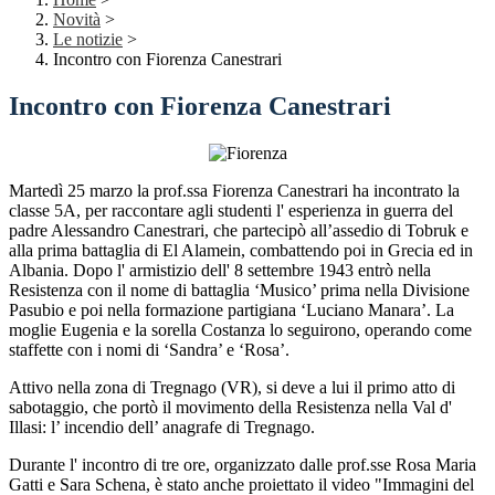
Novità
>
Le notizie
>
Incontro con Fiorenza Canestrari
Incontro con Fiorenza Canestrari
Martedì 25 marzo la prof.ssa Fiorenza Canestrari ha incontrato la
classe 5A, per raccontare agli studenti l' esperienza in guerra del
padre Alessandro Canestrari, che partecipò all’assedio di Tobruk e
alla prima battaglia di El Alamein, combattendo poi in Grecia ed in
Albania. Dopo l' armistizio dell' 8 settembre 1943 entrò nella
Resistenza con il nome di battaglia ‘Musico’ prima nella Divisione
Pasubio e poi nella formazione partigiana ‘Luciano Manara’. La
moglie Eugenia e la sorella Costanza lo seguirono, operando come
staffette con i nomi di ‘Sandra’ e ‘Rosa’.
Attivo nella zona di Tregnago (VR), si deve a lui il primo atto di
sabotaggio, che portò il movimento della Resistenza nella Val d'
Illasi: l’ incendio dell’ anagrafe di Tregnago.
Durante l' incontro di tre ore, organizzato dalle prof.sse Rosa Maria
Gatti e Sara Schena, è stato anche proiettato il video "Immagini del