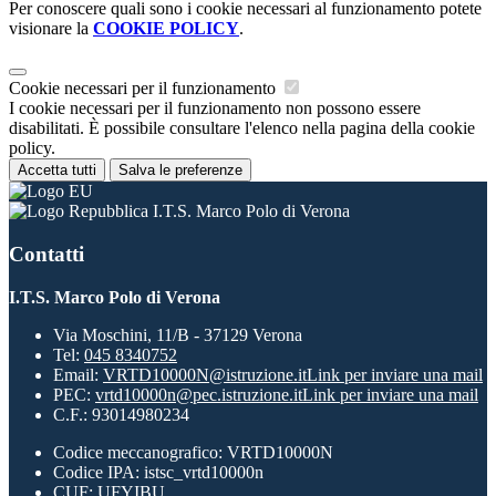
Per conoscere quali sono i cookie necessari al funzionamento potete
visionare la
COOKIE POLICY
.
Cookie necessari per il funzionamento
I cookie necessari per il funzionamento non possono essere
disabilitati. È possibile consultare l'elenco nella pagina della cookie
policy.
Accetta tutti
Salva le preferenze
I.T.S. Marco Polo di Verona
Contatti
I.T.S. Marco Polo di Verona
Via Moschini, 11/B - 37129 Verona
Tel:
045 8340752
Email:
VRTD10000N@istruzione.it
Link per inviare una mail
PEC:
vrtd10000n@pec.istruzione.it
Link per inviare una mail
C.F.: 93014980234
Codice meccanografico: VRTD10000N
Codice IPA: istsc_vrtd10000n
CUF: UFYIBU