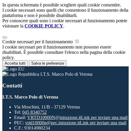
In questa schermata è possibile scegliere quali cookie consentire.
I cookie necessari sono quelli che consentono il funzionamento della
piattaforma e non è possibile disabilitarli.
Per conoscere quali sono i cookie necessari al funzionamento potete
visionare la
COOKIE POLICY
.
Cookie necessari per il funzionamento
I cookie necessari per il funzionamento non possono essere
disabilitati. È possibile consultare l'elenco nella pagina della cookie
policy.
Accetta tutti
Salva le preferenze
I.T.S. Marco Polo di Verona
Contatti
I.T.S. Marco Polo di Verona
Via Moschini, 11/B - 37129 Verona
Tel:
045 8340752
Email:
VRTD10000N@istruzione.it
Link per inviare una mail
PEC:
vrtd10000n@pec.istruzione.it
Link per inviare una mail
C.F.: 93014980234