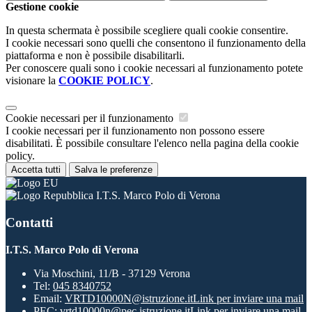
Gestione cookie
In questa schermata è possibile scegliere quali cookie consentire.
I cookie necessari sono quelli che consentono il funzionamento della
piattaforma e non è possibile disabilitarli.
Per conoscere quali sono i cookie necessari al funzionamento potete
visionare la
COOKIE POLICY
.
Cookie necessari per il funzionamento
I cookie necessari per il funzionamento non possono essere
disabilitati. È possibile consultare l'elenco nella pagina della cookie
policy.
Accetta tutti
Salva le preferenze
I.T.S. Marco Polo di Verona
Contatti
I.T.S. Marco Polo di Verona
Via Moschini, 11/B - 37129 Verona
Tel:
045 8340752
Email:
VRTD10000N@istruzione.it
Link per inviare una mail
PEC:
vrtd10000n@pec.istruzione.it
Link per inviare una mail