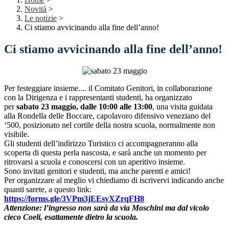
Novità
>
Le notizie
>
Ci stiamo avvicinando alla fine dell’anno!
Ci stiamo avvicinando alla fine dell’anno!
Per festeggiare insieme.... il Comitato Genitori, in collaborazione
con la Dirigenza e i rappresentanti studenti, ha organizzato
per
sabato 23 maggio, dalle 10:00 alle 13:00
, una visita guidata
alla Rondella delle Boccare, capolavoro difensivo veneziano del
‘500, posizionato nel cortile della nostra scuola, normalmente non
visibile.
Gli studenti dell’indirizzo Turistico ci accompagneranno alla
scoperta di questa perla nascosta, e sarà anche un momento per
ritrovarsi a scuola e conoscersi con un aperitivo insieme.
Sono invitati genitori e studenti, ma anche parenti e amici!
Per organizzare al meglio vi chiediamo di iscrivervi indicando anche
quanti sarete, a questo link:
https://forms.gle/3VPm3jEEsvXZrqFH8
Attenzione: l’ingresso non sarà da via Moschini ma dal vicolo
cieco Coeli, esattamente dietro la scuola.