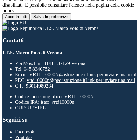
disabilitati. È possibile consultare l'elenco nella pagina della cookie
policy.
Accetta tutti
Salva le preferenze
I.T.S. Marco Polo di Verona
Contatti
I.T.S. Marco Polo di Verona
Via Moschini, 11/B - 37129 Verona
Tel:
045 8340752
Email:
VRTD10000N@istruzione.it
Link per inviare una mail
PEC:
vrtd10000n@pec.istruzione.it
Link per inviare una mail
C.F.: 93014980234
Codice meccanografico: VRTD10000N
Codice IPA: istsc_vrtd10000n
CUF: UFYIBU
Seguici su
Facebook
Youtube