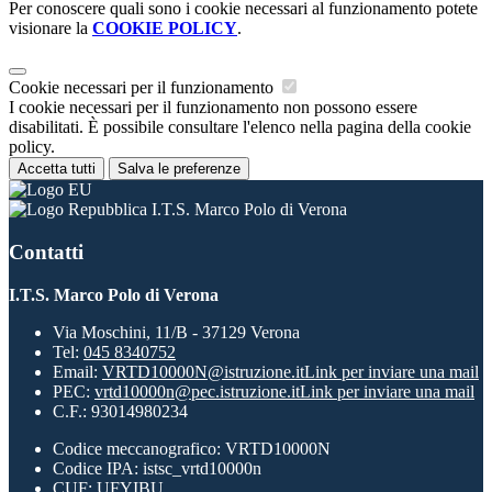
Per conoscere quali sono i cookie necessari al funzionamento potete
visionare la
COOKIE POLICY
.
Cookie necessari per il funzionamento
I cookie necessari per il funzionamento non possono essere
disabilitati. È possibile consultare l'elenco nella pagina della cookie
policy.
Accetta tutti
Salva le preferenze
I.T.S. Marco Polo di Verona
Contatti
I.T.S. Marco Polo di Verona
Via Moschini, 11/B - 37129 Verona
Tel:
045 8340752
Email:
VRTD10000N@istruzione.it
Link per inviare una mail
PEC:
vrtd10000n@pec.istruzione.it
Link per inviare una mail
C.F.: 93014980234
Codice meccanografico: VRTD10000N
Codice IPA: istsc_vrtd10000n
CUF: UFYIBU