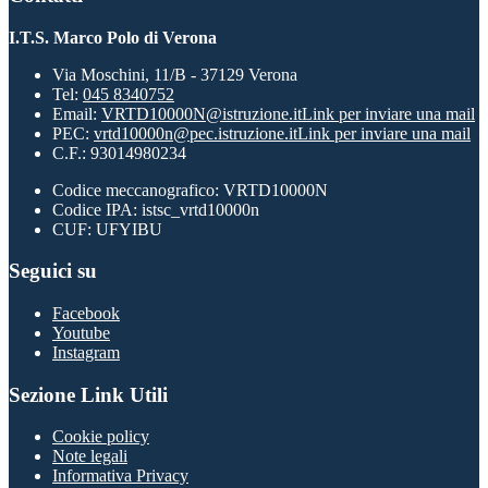
I.T.S. Marco Polo di Verona
Via Moschini, 11/B - 37129 Verona
Tel:
045 8340752
Email:
VRTD10000N@istruzione.it
Link per inviare una mail
PEC:
vrtd10000n@pec.istruzione.it
Link per inviare una mail
C.F.: 93014980234
Codice meccanografico: VRTD10000N
Codice IPA: istsc_vrtd10000n
CUF: UFYIBU
Seguici su
Facebook
Youtube
Instagram
Sezione Link Utili
Cookie policy
Note legali
Informativa Privacy