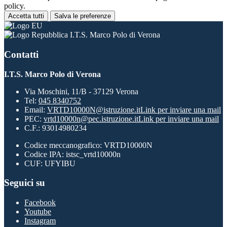
policy.
Accetta tutti
Salva le preferenze
I.T.S. Marco Polo di Verona
Contatti
I.T.S. Marco Polo di Verona
Via Moschini, 11/B - 37129 Verona
Tel:
045 8340752
Email:
VRTD10000N@istruzione.it
Link per inviare una mail
PEC:
vrtd10000n@pec.istruzione.it
Link per inviare una mail
C.F.: 93014980234
Codice meccanografico: VRTD10000N
Codice IPA: istsc_vrtd10000n
CUF: UFYIBU
Seguici su
Facebook
Youtube
Instagram